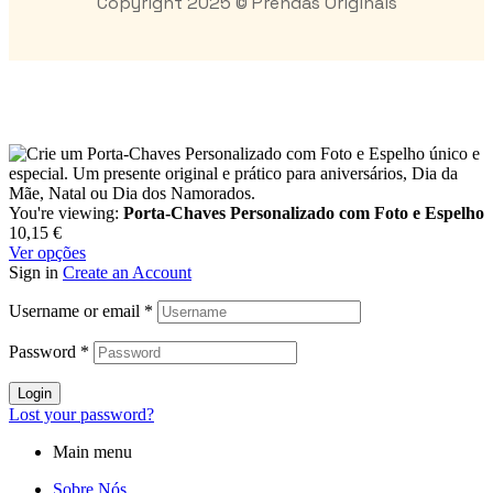
Copyright 2025 © Prendas Originais
You're viewing:
Porta-Chaves Personalizado com Foto e Espelho
10,15
€
Ver opções
Sign in
Create an Account
Username or email
*
Password
*
Login
Lost your password?
Main menu
Sobre Nós