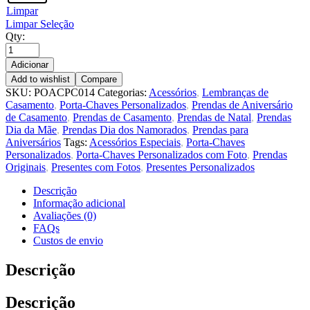
Limpar
Limpar Seleção
Qty:
Adicionar
Add to wishlist
Compare
SKU:
POACPC014
Categorias:
Acessórios
,
Lembranças de
Casamento
,
Porta-Chaves Personalizados
,
Prendas de Aniversário
de Casamento
,
Prendas de Casamento
,
Prendas de Natal
,
Prendas
Dia da Mãe
,
Prendas Dia dos Namorados
,
Prendas para
Aniversários
Tags:
Acessórios Especiais
,
Porta-Chaves
Personalizados
,
Porta-Chaves Personalizados com Foto
,
Prendas
Originais
,
Presentes com Fotos
,
Presentes Personalizados
Descrição
Informação adicional
Avaliações (0)
FAQs
Custos de envio
Descrição
Descrição