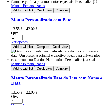
Mantas Personalizadas
Add to wishlist
Quick view
Compare
Manta Personalizada com Foto
13,55
€
–
42,00
€
Qty:
Ver opções
Add to wishlist
Compare
Quick view
Mantas Personalizadas
Add to wishlist
Quick view
Compare
Manta Personalizada Fase da Lua com Nome e
Data
13,55
€
–
22,05
€
Qty: