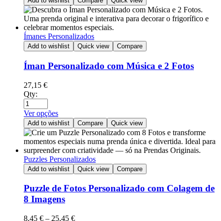
Add to wishlist
Compare
Quick view
Ímanes Personalizados
Add to wishlist
Quick view
Compare
Íman Personalizado com Música e 2 Fotos
27,15
€
Qty:
Ver opções
Add to wishlist
Compare
Quick view
Puzzles Personalizados
Add to wishlist
Quick view
Compare
Puzzle de Fotos Personalizado com Colagem de
8 Imagens
8,45
€
–
25,45
€