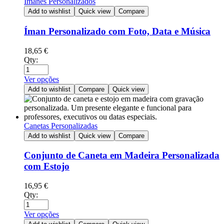
Ímanes Personalizados
Add to wishlist
Quick view
Compare
Íman Personalizado com Foto, Data e Música
18,65
€
Qty:
Ver opções
Add to wishlist
Compare
Quick view
Canetas Personalizadas
Add to wishlist
Quick view
Compare
Conjunto de Caneta em Madeira Personalizada
com Estojo
16,95
€
Qty:
Ver opções