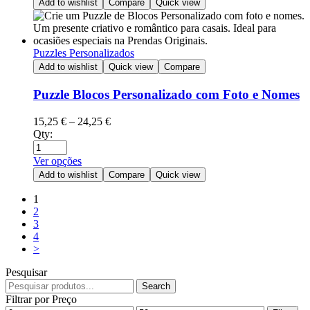
Add to wishlist
Compare
Quick view
Puzzles Personalizados
Add to wishlist
Quick view
Compare
Puzzle Blocos Personalizado com Foto e Nomes
15,25
€
–
24,25
€
Qty:
Ver opções
Add to wishlist
Compare
Quick view
1
2
3
4
>
Pesquisar
Search
Filtrar por Preço