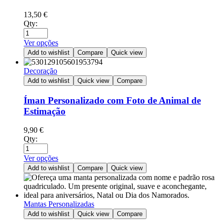
13,50
€
Qty:
Ver opções
Add to wishlist
Compare
Quick view
Decoração
Add to wishlist
Quick view
Compare
Íman Personalizado com Foto de Animal de
Estimação
9,90
€
Qty:
Ver opções
Add to wishlist
Compare
Quick view
Mantas Personalizadas
Add to wishlist
Quick view
Compare