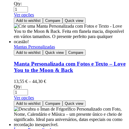
Qty:
Ver opções
Add to wishlist
Compare
Quick view
Mantas Personalizadas
Add to wishlist
Quick view
Compare
Manta Personalizada com Fotos e Texto – Love
You to the Moon & Back
13,55
€
–
44,30
€
Qty:
Ver opções
Add to wishlist
Compare
Quick view