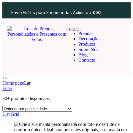
Envio Grátis para Encomendas Acima de €
50
Flicko.
Prendas
Decoração
Produtos
Sobre Nós
Blog
Contacto
Lar
Home page
Lar
Filter
30+ produtos disponíveis
List
Grid