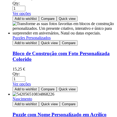
Qty:
Ver opções
Add to wishlist
Compare
Quick view
Puzzles Personalizados
Add to wishlist
Quick view
Compare
Bloco de Construção com Foto Personalizada
Colorido
15,25
€
Qty:
Ver opções
Add to wishlist
Compare
Quick view
Nascimento
Add to wishlist
Quick view
Compare
Puzzle com Nome Personalizado em Acrílico