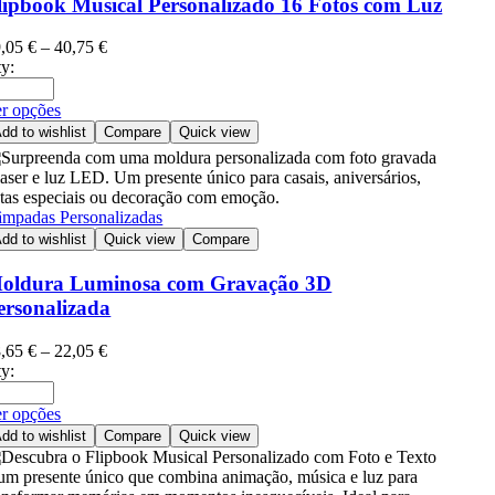
lipbook Musical Personalizado 16 Fotos com Luz
9,05
€
–
40,75
€
y:
r opções
dd to wishlist
Compare
Quick view
mpadas Personalizadas
dd to wishlist
Quick view
Compare
oldura Luminosa com Gravação 3D
ersonalizada
8,65
€
–
22,05
€
y:
r opções
dd to wishlist
Compare
Quick view