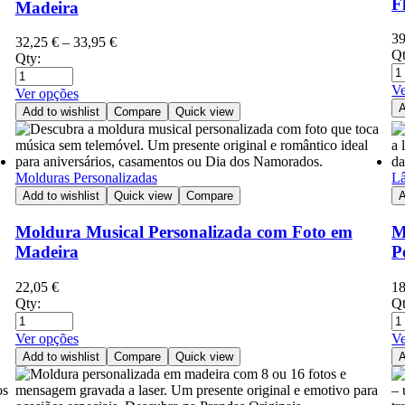
F
Madeira
3
32,25
€
–
33,95
€
Qt
Qty:
Ve
Ver opções
A
Add to wishlist
Compare
Quick view
Molduras Personalizadas
Lâ
Add to wishlist
Quick view
Compare
A
Moldura Musical Personalizada com Foto em
M
Madeira
P
22,05
€
1
Qty:
Qt
Ver opções
Ve
Add to wishlist
Compare
Quick view
A