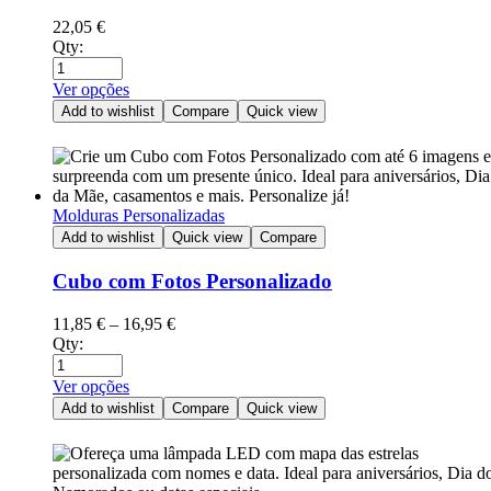
22,05
€
Qty:
Ver opções
Add to wishlist
Compare
Quick view
Molduras Personalizadas
Add to wishlist
Quick view
Compare
Cubo com Fotos Personalizado
11,85
€
–
16,95
€
Qty:
Ver opções
Add to wishlist
Compare
Quick view