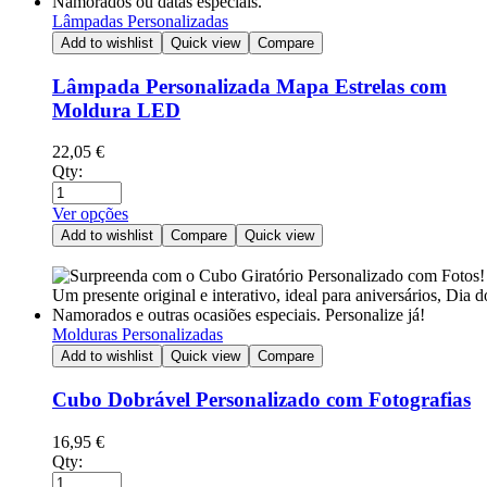
Lâmpadas Personalizadas
Add to wishlist
Quick view
Compare
Lâmpada Personalizada Mapa Estrelas com
Moldura LED
22,05
€
Qty:
Ver opções
Add to wishlist
Compare
Quick view
Molduras Personalizadas
Add to wishlist
Quick view
Compare
Cubo Dobrável Personalizado com Fotografias
16,95
€
Qty: