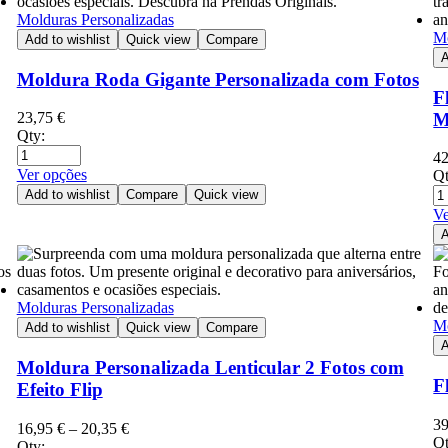
Molduras Personalizadas
Mo
Add to wishlist
Quick view
Compare
A
Moldura Roda Gigante Personalizada com Fotos
F
M
23,75
€
Qty:
4
Ver opções
Qt
Add to wishlist
Compare
Quick view
Ve
A
Molduras Personalizadas
Mo
Add to wishlist
Quick view
Compare
A
Moldura Personalizada Lenticular 2 Fotos com
F
Efeito Flip
3
16,95
€
–
20,35
€
Qt
Qty: