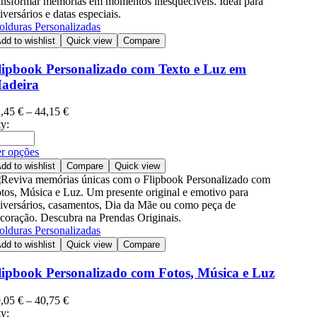
lduras Personalizadas
dd to wishlist
Quick view
Compare
lipbook Personalizado com Texto e Luz em
adeira
2,45
€
–
44,15
€
y:
r opções
dd to wishlist
Compare
Quick view
lduras Personalizadas
dd to wishlist
Quick view
Compare
lipbook Personalizado com Fotos, Música e Luz
9,05
€
–
40,75
€
y: