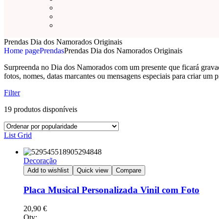
Prendas Dia dos Namorados Originais
Home page
Prendas
Prendas Dia dos Namorados Originais
Surpreenda no Dia dos Namorados com um presente que ficará gravado 
fotos, nomes, datas marcantes ou mensagens especiais para criar um p
Filter
19 produtos disponíveis
List
Grid
Decoração
Add to wishlist
Quick view
Compare
Placa Musical Personalizada Vinil com Foto
20,90
€
Qty: