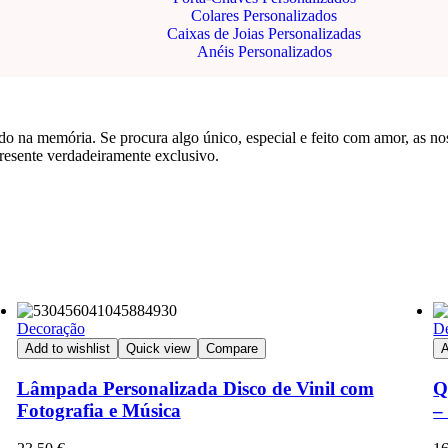
Colares Personalizados
Caixas de Joias Personalizadas
Anéis Personalizados
na memória. Se procura algo único, especial e feito com amor, as noss
resente verdadeiramente exclusivo.
Decoração
D
Add to wishlist
Quick view
Compare
A
Lâmpada Personalizada Disco de Vinil com
Q
Fotografia e Música
–