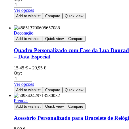
Ver opções
Add to wishlist
Compare
Quick view
Decoração
Add to wishlist
Quick view
Compare
Quadro Personalizado com Fase da Lua Doura
– Data Especial
15,45
€
–
29,95
€
Qty:
Ver opções
Add to wishlist
Compare
Quick view
Prendas
Add to wishlist
Quick view
Compare
Acessório Personalizado para Bracelete de Relóg
8,90
€