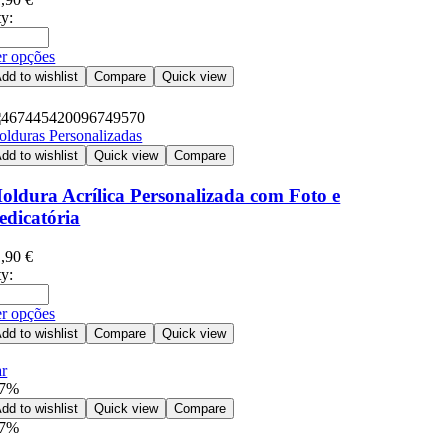
y:
r opções
dd to wishlist
Compare
Quick view
lduras Personalizadas
dd to wishlist
Quick view
Compare
oldura Acrílica Personalizada com Foto e
edicatória
1,90
€
y:
r opções
dd to wishlist
Compare
Quick view
r
47%
dd to wishlist
Quick view
Compare
47%