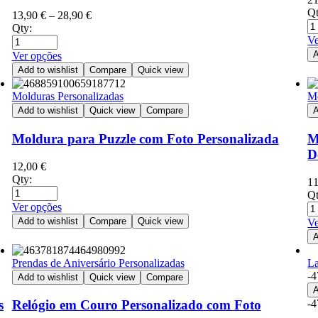
Qt
13,90
€
–
28,90
€
Qty:
Ve
A
Ver opções
Add to wishlist
Compare
Quick view
Molduras Personalizadas
Mo
Add to wishlist
Quick view
Compare
A
Moldura para Puzzle com Foto Personalizada
M
D
12,00
€
Qty:
1
Qt
Ver opções
Add to wishlist
Compare
Quick view
Ve
A
Prendas de Aniversário Personalizadas
La
-
Add to wishlist
Quick view
Compare
A
-
s
Relógio em Couro Personalizado com Foto