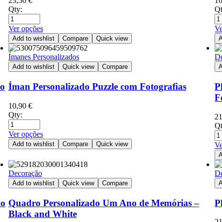
23,50
€
1
Qty:
Qt
Ver opções
Ve
Add to wishlist
Compare
Quick view
A
Ímanes Personalizados
D
Add to wishlist
Quick view
Compare
A
do
Íman Personalizado Puzzle com Fotografias
P
F
10,90
€
Qty:
2
Qt
Ver opções
Add to wishlist
Compare
Quick view
Ve
A
Decoração
D
Add to wishlist
Quick view
Compare
A
io
Quadro Personalizado Um Ano de Memórias –
P
Black and White
2