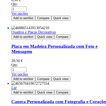
Qty:
Ver opções
Add to wishlist
Compare
Quick view
Quadros e Placas Decorativas
Add to wishlist
Quick view
Compare
Placa em Madeira Personalizada com Foto e
Mensagem
20,50
€
Qty:
Ver opções
Add to wishlist
Compare
Quick view
Lar
Add to wishlist
Quick view
Compare
Caneca Personalizada com Fotografia e Coraçõe