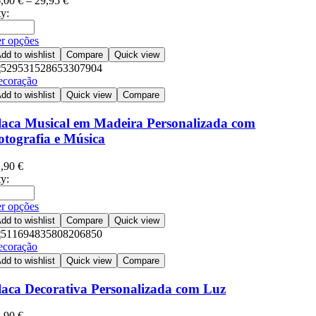
6,00
€
–
29,95
€
y:
r opções
dd to wishlist
Compare
Quick view
ecoração
dd to wishlist
Quick view
Compare
laca Musical em Madeira Personalizada com
otografia e Música
1,90
€
y:
r opções
dd to wishlist
Compare
Quick view
ecoração
dd to wishlist
Quick view
Compare
laca Decorativa Personalizada com Luz
1,90
€