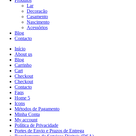
Produtos
Lar
Decoração
Casamento
Nascimento
Acessórios
Blog
Contacto
Início
About us
Blog
Carrinho
Cart
Checkout
Checkout
Contacto
Faqs
Home 5
Icons
Métodos de Pagamento
Minha Conta
My account
Política de Privacidade
Portes de Envio e Prazos de Entrega