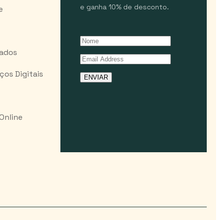
e ganha 10% de desconto.
e
Dados
os Digitais
ENVIAR
 Online