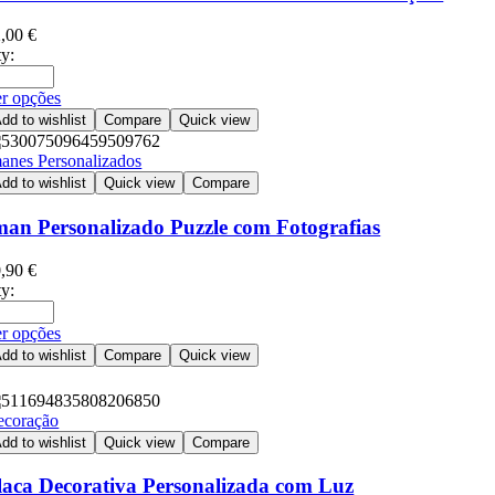
2,00
€
y:
r opções
dd to wishlist
Compare
Quick view
anes Personalizados
dd to wishlist
Quick view
Compare
man Personalizado Puzzle com Fotografias
0,90
€
y:
r opções
dd to wishlist
Compare
Quick view
ecoração
dd to wishlist
Quick view
Compare
laca Decorativa Personalizada com Luz