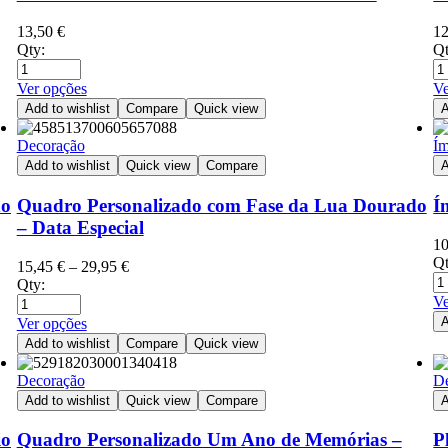
13,50
€
1
Qty:
Qt
Ver opções
Ve
Add to wishlist
Compare
Quick view
A
Decoração
Ím
Add to wishlist
Quick view
Compare
A
do
Quadro Personalizado com Fase da Lua Dourado
Í
– Data Especial
1
Qt
15,45
€
–
29,95
€
Qty:
Ve
A
Ver opções
Add to wishlist
Compare
Quick view
Decoração
D
Add to wishlist
Quick view
Compare
A
io
Quadro Personalizado Um Ano de Memórias –
P