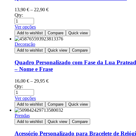
13,90
€
–
22,90
€
Qty:
Ver opções
Add to wishlist
Compare
Quick view
Decoração
Add to wishlist
Quick view
Compare
Quadro Personalizado com Fase da Lua Pratea
– Nome e Frase
16,00
€
–
29,95
€
Qty:
Ver opções
Add to wishlist
Compare
Quick view
Prendas
Add to wishlist
Quick view
Compare
Acessório Personalizado para Bracelete de Relóg