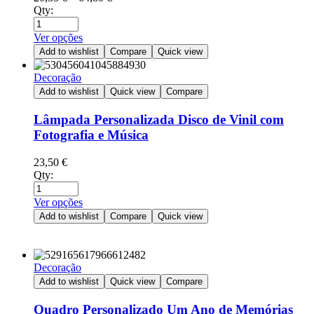
Qty:
Ver opções
Add to wishlist
Compare
Quick view
Decoração
Add to wishlist
Quick view
Compare
Lâmpada Personalizada Disco de Vinil com
Fotografia e Música
23,50
€
Qty:
Ver opções
Add to wishlist
Compare
Quick view
Decoração
Add to wishlist
Quick view
Compare
Quadro Personalizado Um Ano de Memórias