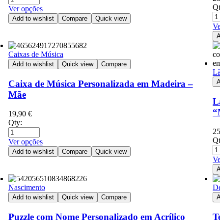
Qt
Ver opções
Add to wishlist
Compare
Quick view
Ve
A
Caixas de Música
Add to wishlist
Quick view
Compare
Lâ
A
Caixa de Música Personalizada em Madeira –
Mãe
L
“
19,90
€
Qty:
2
Qt
Ver opções
Add to wishlist
Compare
Quick view
Ve
A
Nascimento
D
Add to wishlist
Quick view
Compare
A
Puzzle com Nome Personalizado em Acrílico
T