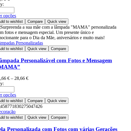
y:
r opções
dd to wishlist
Compare
Quick view
mpadas Personalizadas
dd to wishlist
Quick view
Compare
âmpada Personalizável com Fotos e Mensagem
MAMA”
5,66
€
–
28,66
€
y:
r opções
dd to wishlist
Compare
Quick view
ecoração
dd to wishlist
Quick view
Compare
ela Personalizada com Fotos com várias Gerações