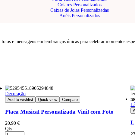
Colares Personalizados
Caixas de Joias Personalizadas
Anéis Personalizados
fotos e mensagens em lembranças únicas para celebrar momentos especia
Decoração
Add to wishlist
Quick view
Compare
Lâ
A
Placa Musical Personalizada Vinil com Foto
L
20,90
€
Qty:
2