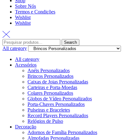
Shop
Sobre Nós
Termos e Condições
Wishlist
Wishlist
Search
Search
for:
All category
All category
Acessórios
Anéis Personalizados
Brincos Personalizados
Caixas de Joias Personalizadas
Carteiras e Porta-Moedas
Colares Personalizados
Globos de Vídeo Personalizados
Porta-Chaves Personalizados
Pulseiras e Braceletes
Record Players Personalizados
Relógios de Pulso
Decoração
Adornos de Família Personalizados
Almofadas Personalizadas