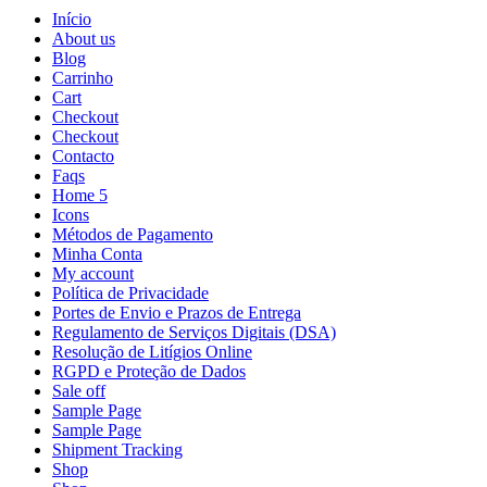
Início
About us
Blog
Carrinho
Cart
Checkout
Checkout
Contacto
Faqs
Home 5
Icons
Métodos de Pagamento
Minha Conta
My account
Política de Privacidade
Portes de Envio e Prazos de Entrega
Regulamento de Serviços Digitais (DSA)
Resolução de Litígios Online
RGPD e Proteção de Dados
Sale off
Sample Page
Sample Page
Shipment Tracking
Shop