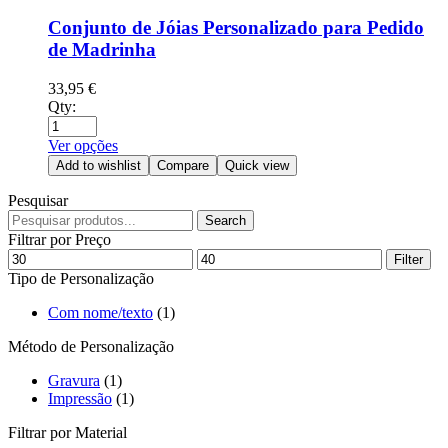
Conjunto de Jóias Personalizado para Pedido
de Madrinha
33,95
€
Qty:
Ver opções
Add to wishlist
Compare
Quick view
Pesquisar
Search
Search
for:
Filtrar por Preço
Min
Max
Filter
price
price
Tipo de Personalização
Com nome/texto
(1)
Método de Personalização
Gravura
(1)
Impressão
(1)
Filtrar por Material