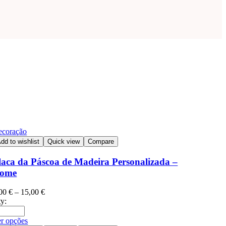
ecoração
dd to wishlist
Quick view
Compare
laca da Páscoa de Madeira Personalizada –
ome
,00
€
–
15,00
€
y:
r opções