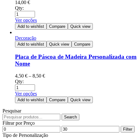
14,00
€
Qty:
Ver opções
Add to wishlist
Compare
Quick view
Decoração
Add to wishlist
Quick view
Compare
Placa de Páscoa de Madeira Personalizada com
Nome
4,50
€
–
8,50
€
Qty:
Ver opções
Add to wishlist
Compare
Quick view
Pesquisar
Search
Filtrar por Preço
Filter
Tipo de Personalização