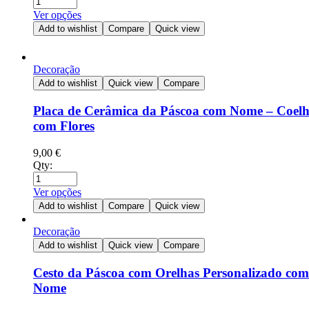
Ver opções
Add to wishlist
Compare
Quick view
Decoração
Add to wishlist
Quick view
Compare
Placa de Cerâmica da Páscoa com Nome – Coel
com Flores
9,00
€
Qty:
Ver opções
Add to wishlist
Compare
Quick view
Decoração
Add to wishlist
Quick view
Compare
Cesto da Páscoa com Orelhas Personalizado com
Nome