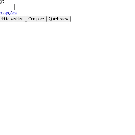
y:
r opções
dd to wishlist
Compare
Quick view