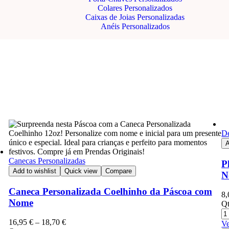
Colares Personalizados
Caixas de Joias Personalizadas
Anéis Personalizados
D
A
Canecas Personalizadas
P
Add to wishlist
Quick view
Compare
N
Caneca Personalizada Coelhinho da Páscoa com
8
Nome
Qt
16,95
€
–
18,70
€
Ve