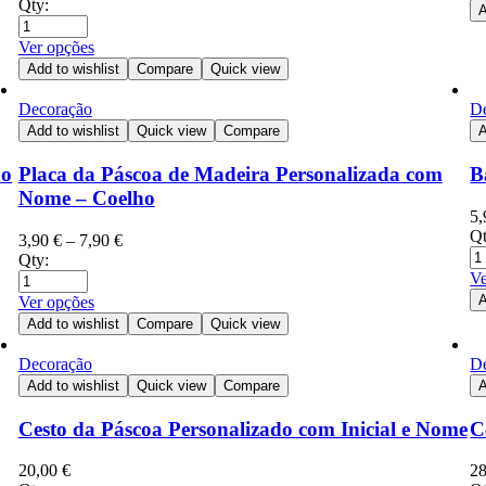
Qty:
A
Ver opções
Add to wishlist
Compare
Quick view
Decoração
D
Add to wishlist
Quick view
Compare
A
ho
Placa da Páscoa de Madeira Personalizada com
B
Nome – Coelho
5
Qt
3,90
€
–
7,90
€
Qty:
Ve
A
Ver opções
Add to wishlist
Compare
Quick view
Decoração
D
Add to wishlist
Quick view
Compare
A
Cesto da Páscoa Personalizado com Inicial e Nome
C
20,00
€
2