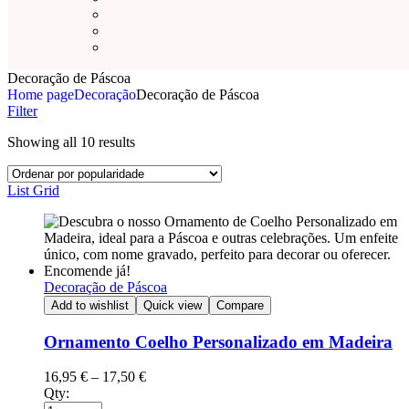
Decoração de Páscoa
Home page
Decoração
Decoração de Páscoa
Filter
Showing all 10 results
List
Grid
Decoração de Páscoa
Add to wishlist
Quick view
Compare
Ornamento Coelho Personalizado em Madeira
16,95
€
–
17,50
€
Qty: