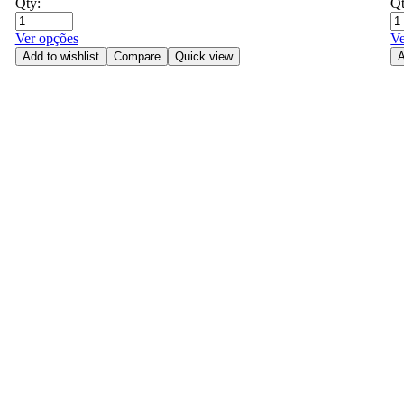
Qty:
Qt
Ver opções
Ve
Add to wishlist
Compare
Quick view
A