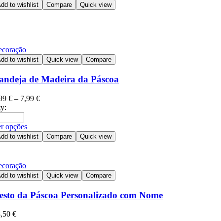
dd to wishlist
Compare
Quick view
ecoração
dd to wishlist
Quick view
Compare
andeja de Madeira da Páscoa
,99
€
–
7,99
€
y:
r opções
dd to wishlist
Compare
Quick view
ecoração
dd to wishlist
Quick view
Compare
esto da Páscoa Personalizado com Nome
8,50
€