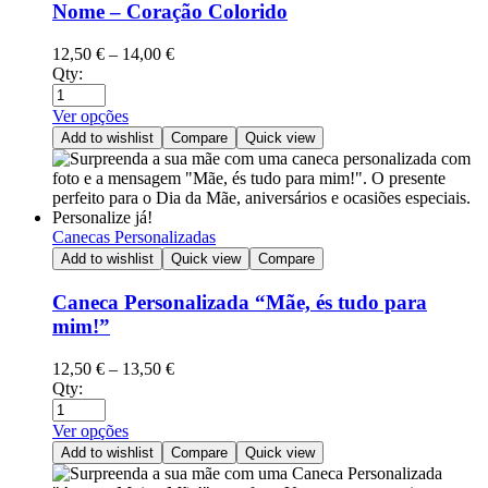
Nome – Coração Colorido
12,50
€
–
14,00
€
Qty:
Ver opções
Add to wishlist
Compare
Quick view
Canecas Personalizadas
Add to wishlist
Quick view
Compare
Caneca Personalizada “Mãe, és tudo para
mim!”
12,50
€
–
13,50
€
Qty:
Ver opções
Add to wishlist
Compare
Quick view