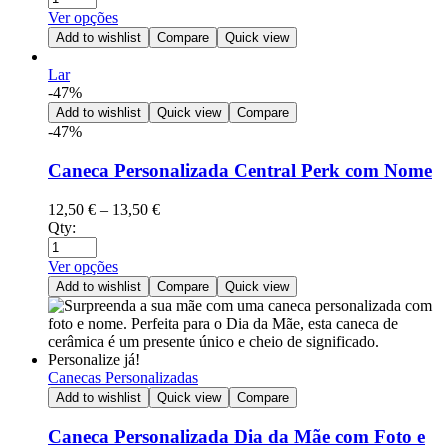
Ver opções
Add to wishlist
Compare
Quick view
Lar
-47%
Add to wishlist
Quick view
Compare
-47%
Caneca Personalizada Central Perk com Nome
12,50
€
–
13,50
€
Qty:
Ver opções
Add to wishlist
Compare
Quick view
Canecas Personalizadas
Add to wishlist
Quick view
Compare
Caneca Personalizada Dia da Mãe com Foto e