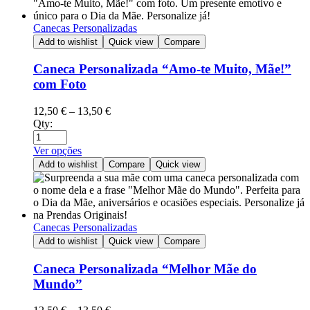
Canecas Personalizadas
Add to wishlist
Quick view
Compare
Caneca Personalizada “Amo-te Muito, Mãe!”
com Foto
12,50
€
–
13,50
€
Qty:
Ver opções
Add to wishlist
Compare
Quick view
Canecas Personalizadas
Add to wishlist
Quick view
Compare
Caneca Personalizada “Melhor Mãe do
Mundo”