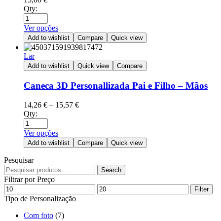
Qty:
Ver opções
Add to wishlist
Compare
Quick view
Lar
Add to wishlist
Quick view
Compare
Caneca 3D Personallizada Pai e Filho – Mãos
14,26
€
–
15,57
€
Qty:
Ver opções
Add to wishlist
Compare
Quick view
Pesquisar
Search
Filtrar por Preço
Filter
Tipo de Personalização
Com foto
(7)