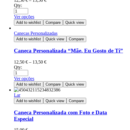
12,50
€
–
13,50
€
Qty:
Ver opções
Add to wishlist
Compare
Quick view
Canecas Personalizadas
Add to wishlist
Quick view
Compare
Caneca Personalizada “Mãe, Eu Gosto de Ti”
12,50
€
–
13,50
€
Qty:
Ver opções
Add to wishlist
Compare
Quick view
Lar
Add to wishlist
Quick view
Compare
Caneca Personalizada com Foto e Data
Especial
15,00
€