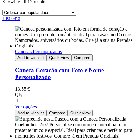
Showing all 13 results
List
Grid
Canecas Personalizadas
Add to wishlist
Quick view
Compare
Caneca Coração com Foto e Nome
Personalizado
13,55
€
Qty:
Ver opções
Add to wishlist
Compare
Quick view