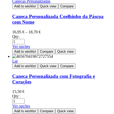
Canecas Personalizadas
Add to wishlist
Quick view
Compare
Caneca Personalizada Coelhinho da Páscoa
com Nome
16,95
€
–
18,70
€
Qty:
Ver opções
Add to wishlist
Compare
Quick view
Lar
Add to wishlist
Quick view
Compare
Caneca Personalizada com Fotografia e
Corações
15,50
€
Qty:
Ver opções
Add to wishlist
Compare
Quick view