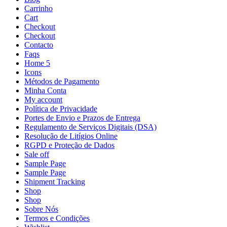
Carrinho
Cart
Checkout
Checkout
Contacto
Faqs
Home 5
Icons
Métodos de Pagamento
Minha Conta
My account
Política de Privacidade
Portes de Envio e Prazos de Entrega
Regulamento de Serviços Digitais (DSA)
Resolução de Litígios Online
RGPD e Proteção de Dados
Sale off
Sample Page
Sample Page
Shipment Tracking
Shop
Shop
Sobre Nós
Termos e Condições