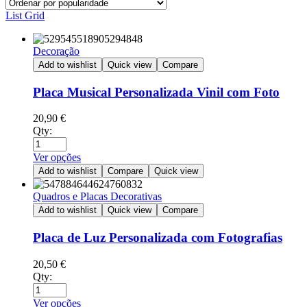
List
Grid
Decoração
Add to wishlist
Quick view
Compare
Placa Musical Personalizada Vinil com Foto
20,90
€
Qty:
Ver opções
Add to wishlist
Compare
Quick view
Quadros e Placas Decorativas
Add to wishlist
Quick view
Compare
Placa de Luz Personalizada com Fotografias
20,50
€
Qty:
Ver opções