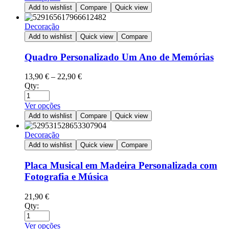
Add to wishlist
Compare
Quick view
Decoração
Add to wishlist
Quick view
Compare
Quadro Personalizado Um Ano de Memórias
13,90
€
–
22,90
€
Qty:
Ver opções
Add to wishlist
Compare
Quick view
Decoração
Add to wishlist
Quick view
Compare
Placa Musical em Madeira Personalizada com
Fotografia e Música
21,90
€
Qty:
Ver opções