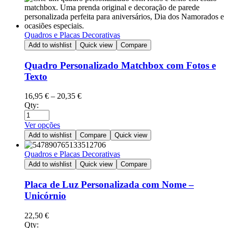
Quadros e Placas Decorativas
Add to wishlist
Quick view
Compare
Quadro Personalizado Matchbox com Fotos e
Texto
16,95
€
–
20,35
€
Qty:
Ver opções
Add to wishlist
Compare
Quick view
Quadros e Placas Decorativas
Add to wishlist
Quick view
Compare
Placa de Luz Personalizada com Nome –
Unicórnio
22,50
€
Qty: