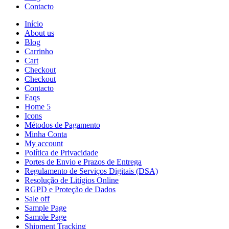
Contacto
Início
About us
Blog
Carrinho
Cart
Checkout
Checkout
Contacto
Faqs
Home 5
Icons
Métodos de Pagamento
Minha Conta
My account
Política de Privacidade
Portes de Envio e Prazos de Entrega
Regulamento de Serviços Digitais (DSA)
Resolução de Litígios Online
RGPD e Proteção de Dados
Sale off
Sample Page
Sample Page
Shipment Tracking