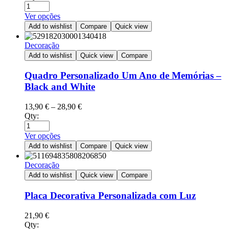
Ver opções
Add to wishlist
Compare
Quick view
Decoração
Add to wishlist
Quick view
Compare
Quadro Personalizado Um Ano de Memórias –
Black and White
13,90
€
–
28,90
€
Qty:
Ver opções
Add to wishlist
Compare
Quick view
Decoração
Add to wishlist
Quick view
Compare
Placa Decorativa Personalizada com Luz
21,90
€
Qty: