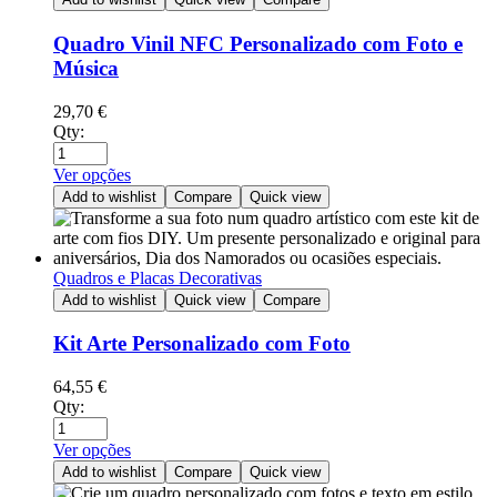
Quadro Vinil NFC Personalizado com Foto e
Música
29,70
€
Qty:
Ver opções
Add to wishlist
Compare
Quick view
Quadros e Placas Decorativas
Add to wishlist
Quick view
Compare
Kit Arte Personalizado com Foto
64,55
€
Qty:
Ver opções
Add to wishlist
Compare
Quick view