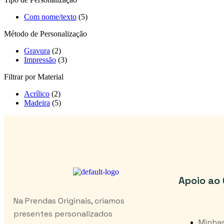
Com nome/texto
(5)
Método de Personalização
Gravura
(2)
Impressão
(3)
Filtrar por Material
Acrílico
(2)
Madeira
(5)
Apoio ao 
Na Prendas Originais, criamos
presentes personalizados
Minha