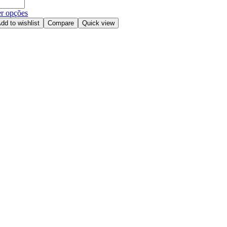
r opções
dd to wishlist
Compare
Quick view