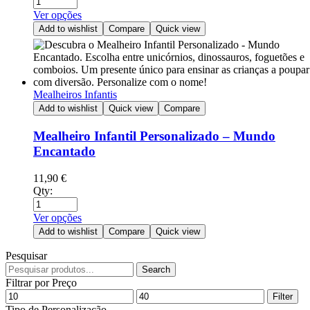
Ver opções
Add to wishlist
Compare
Quick view
Mealheiros Infantis
Add to wishlist
Quick view
Compare
Mealheiro Infantil Personalizado – Mundo
Encantado
11,90
€
Qty:
Ver opções
Add to wishlist
Compare
Quick view
Pesquisar
Search
Filtrar por Preço
Filter
Tipo de Personalização