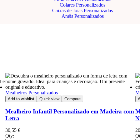
Colares Personalizados
Caixas de Joias Personalizadas
Anéis Personalizados
Mealheiros Personalizados
Me
Add to wishlist
Quick view
Compare
A
Mealheiro Infantil Personalizado em Madeira com
M
Letra
N
30,55
€
2
Qty:
Qt