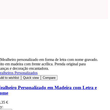
alheiros Personalizados
dd to wishlist
Quick view
Compare
ealheiro Personalizado em Madeira com Letra e
ome
0,35
€
y: