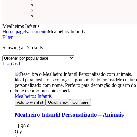
Mealheiros Infantis
Home page
Nascimento
Mealheiros Infantis
Filter
Showing all 5 results
List
Grid
Mealheiros Infantis
Add to wishlist
Quick view
Compare
Mealheiro Infantil Personalizado – Animais
11,90
€
Qty: