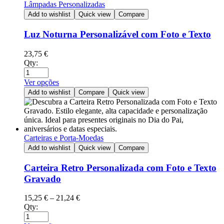
Lâmpadas Personalizadas
Add to wishlist
Quick view
Compare
Luz Noturna Personalizável com Foto e Texto
23,75
€
Qty:
Ver opções
Add to wishlist
Compare
Quick view
Carteiras e Porta-Moedas
Add to wishlist
Quick view
Compare
Carteira Retro Personalizada com Foto e Texto
Gravado
15,25
€
–
21,24
€
Qty: