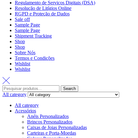
Regulamento de Serviços Digitais (DSA)
Resolução de Litígios Online
RGPD e Proteção de Dados
Sale off
Sample Page
Sample Page
Shipment Tracking
Shop
Shop
Sobre Nós
Termos e Condições
Wishlist
Wishlist
Search
Search
for:
All category
All category
Acessórios
Anéis Personalizados
Brincos Personalizados
Caixas de Joias Personalizadas
Carteiras e Porta-Moedas