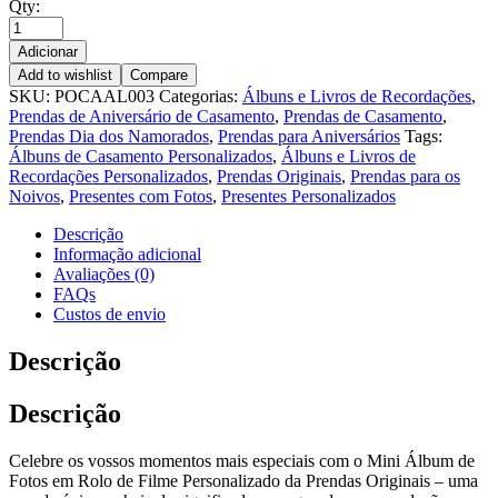
Qty:
Adicionar
Add to wishlist
Compare
SKU:
POCAAL003
Categorias:
Álbuns e Livros de Recordações
,
Prendas de Aniversário de Casamento
,
Prendas de Casamento
,
Prendas Dia dos Namorados
,
Prendas para Aniversários
Tags:
Álbuns de Casamento Personalizados
,
Álbuns e Livros de
Recordações Personalizados
,
Prendas Originais
,
Prendas para os
Noivos
,
Presentes com Fotos
,
Presentes Personalizados
Descrição
Informação adicional
Avaliações (0)
FAQs
Custos de envio
Descrição
Descrição
Celebre os vossos momentos mais especiais com o Mini Álbum de
Fotos em Rolo de Filme Personalizado da Prendas Originais – uma