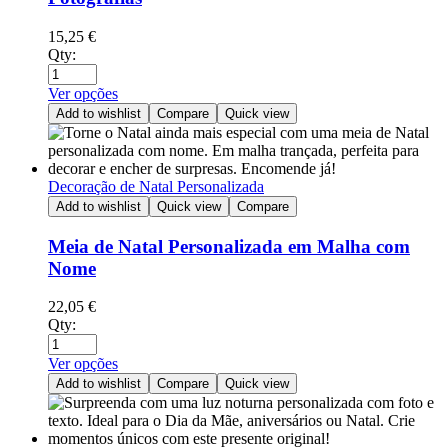
15,25
€
Qty:
Ver opções
Add to wishlist
Compare
Quick view
Decoração de Natal Personalizada
Add to wishlist
Quick view
Compare
Meia de Natal Personalizada em Malha com
Nome
22,05
€
Qty:
Ver opções
Add to wishlist
Compare
Quick view