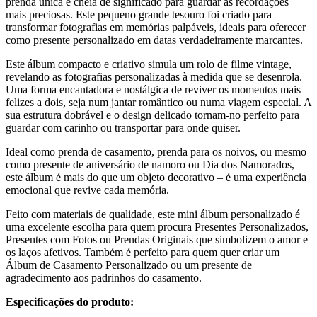
prenda única e cheia de significado para guardar as recordações
mais preciosas. Este pequeno grande tesouro foi criado para
transformar fotografias em memórias palpáveis, ideais para oferecer
como presente personalizado em datas verdadeiramente marcantes.
Este álbum compacto e criativo simula um rolo de filme vintage,
revelando as fotografias personalizadas à medida que se desenrola.
Uma forma encantadora e nostálgica de reviver os momentos mais
felizes a dois, seja num jantar romântico ou numa viagem especial. A
sua estrutura dobrável e o design delicado tornam-no perfeito para
guardar com carinho ou transportar para onde quiser.
Ideal como prenda de casamento, prenda para os noivos, ou mesmo
como presente de aniversário de namoro ou Dia dos Namorados,
este álbum é mais do que um objeto decorativo – é uma experiência
emocional que revive cada memória.
Feito com materiais de qualidade, este mini álbum personalizado é
uma excelente escolha para quem procura Presentes Personalizados,
Presentes com Fotos ou Prendas Originais que simbolizem o amor e
os laços afetivos. Também é perfeito para quem quer criar um
Álbum de Casamento Personalizado ou um presente de
agradecimento aos padrinhos do casamento.
Especificações do produto: