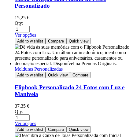
Personalizado
15,25
€
Qty:
Ver opções
Add to wishlist
Compare
Quick view
Molduras Personalizadas
Add to wishlist
Quick view
Compare
Flipbook Personalizado 24 Fotos com Luz e
Manivela
37,35
€
Qty:
Ver opções
Add to wishlist
Compare
Quick view