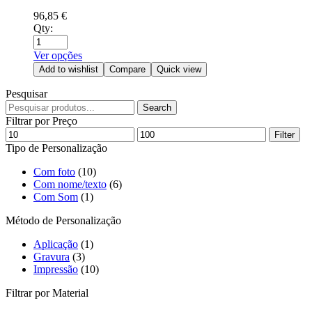
96,85
€
Qty:
Ver opções
Add to wishlist
Compare
Quick view
Pesquisar
Search
Search
for:
Filtrar por Preço
Min
Max
Filter
price
price
Tipo de Personalização
Com foto
(10)
Com nome/texto
(6)
Com Som
(1)
Método de Personalização
Aplicação
(1)
Gravura
(3)
Impressão
(10)
Filtrar por Material