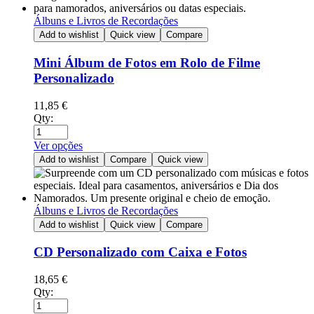
Álbuns e Livros de Recordações
Add to wishlist
Quick view
Compare
Mini Álbum de Fotos em Rolo de Filme
Personalizado
11,85
€
Qty:
Ver opções
Add to wishlist
Compare
Quick view
Álbuns e Livros de Recordações
Add to wishlist
Quick view
Compare
CD Personalizado com Caixa e Fotos
18,65
€
Qty: