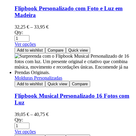
Flipbook Personalizado com Foto e Luz em
Madeira
32,25
€
–
33,95
€
Qty:
Ver opções
Add to wishlist
Compare
Quick view
Molduras Personalizadas
Add to wishlist
Quick view
Compare
Flipbook Musical Personalizado 16 Fotos com
Luz
39,05
€
–
40,75
€
Qty:
Ver opções