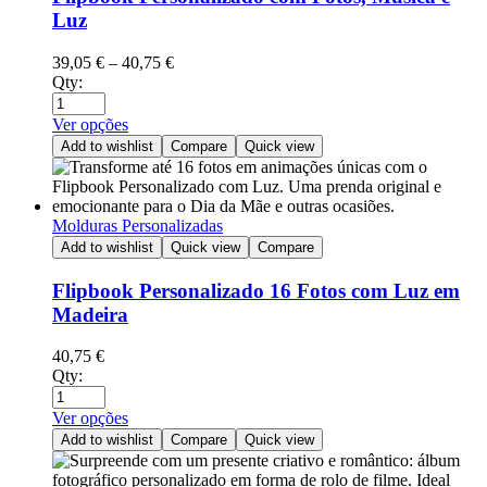
Luz
39,05
€
–
40,75
€
Qty:
Ver opções
Add to wishlist
Compare
Quick view
Molduras Personalizadas
Add to wishlist
Quick view
Compare
Flipbook Personalizado 16 Fotos com Luz em
Madeira
40,75
€
Qty:
Ver opções
Add to wishlist
Compare
Quick view