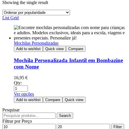
Showing the single result
List
Grid
Mochilas Personalizadas
Add to wishlist
Quick view
Compare
Mochila Personalizada Infantil em Bombazine
com Nome
16,95
€
Qty:
Ver opções
Add to wishlist
Compare
Quick view
Pesquisar
Search
Filtrar por Preço
Filter