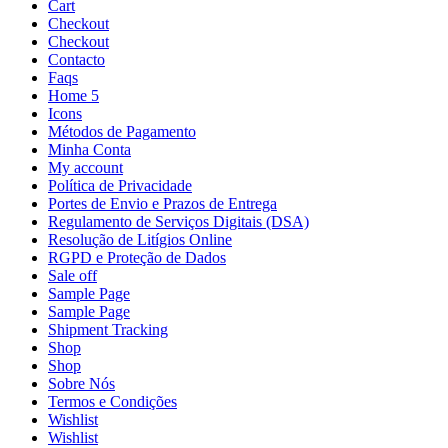
Cart
Checkout
Checkout
Contacto
Faqs
Home 5
Icons
Métodos de Pagamento
Minha Conta
My account
Política de Privacidade
Portes de Envio e Prazos de Entrega
Regulamento de Serviços Digitais (DSA)
Resolução de Litígios Online
RGPD e Proteção de Dados
Sale off
Sample Page
Sample Page
Shipment Tracking
Shop
Shop
Sobre Nós
Termos e Condições
Wishlist
Wishlist