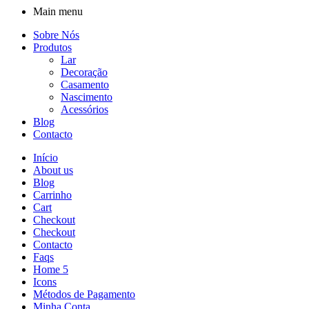
Main menu
Sobre Nós
Produtos
Lar
Decoração
Casamento
Nascimento
Acessórios
Blog
Contacto
Início
About us
Blog
Carrinho
Cart
Checkout
Checkout
Contacto
Faqs
Home 5
Icons
Métodos de Pagamento
Minha Conta