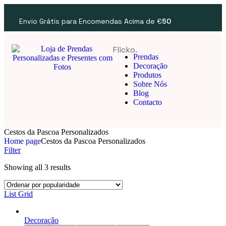
Envio Grátis para Encomendas Acima de €
50
Flicko.
Prendas
Decoração
Produtos
Sobre Nós
Blog
Contacto
Cestos da Pascoa Personalizados
Home page
Cestos da Pascoa Personalizados
Filter
Showing all 3 results
List
Grid
Decoração