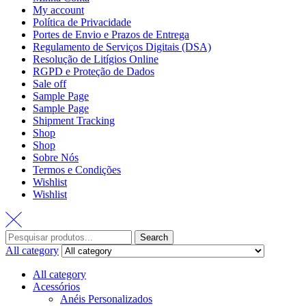
My account
Política de Privacidade
Portes de Envio e Prazos de Entrega
Regulamento de Serviços Digitais (DSA)
Resolução de Litígios Online
RGPD e Proteção de Dados
Sale off
Sample Page
Sample Page
Shipment Tracking
Shop
Shop
Sobre Nós
Termos e Condições
Wishlist
Wishlist
Search
All category
All category
Acessórios
Anéis Personalizados