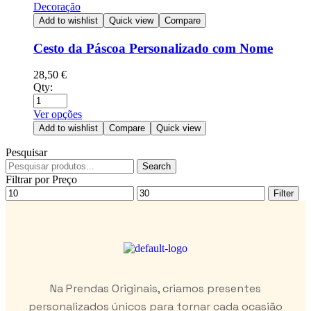
Decoração
Add to wishlist
Quick view
Compare
Cesto da Páscoa Personalizado com Nome
28,50
€
Qty:
Ver opções
Add to wishlist
Compare
Quick view
Pesquisar
Search
Filtrar por Preço
Filter
Na Prendas Originais, criamos presentes
personalizados únicos para tornar cada ocasião