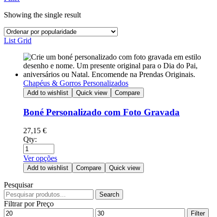
Showing the single result
List
Grid
Chapéus & Gorros Personalizados
Add to wishlist
Quick view
Compare
Boné Personalizado com Foto Gravada
27,15
€
Qty:
Ver opções
Add to wishlist
Compare
Quick view
Pesquisar
Search
Filtrar por Preço
Filter