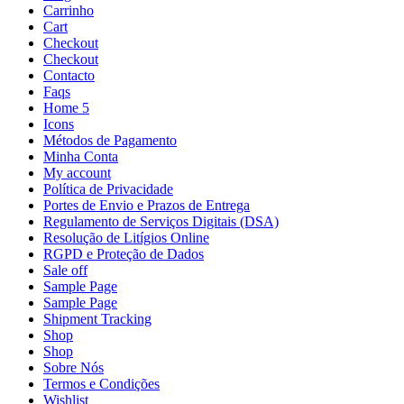
Carrinho
Cart
Checkout
Checkout
Contacto
Faqs
Home 5
Icons
Métodos de Pagamento
Minha Conta
My account
Política de Privacidade
Portes de Envio e Prazos de Entrega
Regulamento de Serviços Digitais (DSA)
Resolução de Litígios Online
RGPD e Proteção de Dados
Sale off
Sample Page
Sample Page
Shipment Tracking
Shop
Shop
Sobre Nós
Termos e Condições
Wishlist