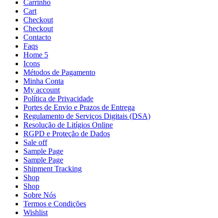
Carrinho
Cart
Checkout
Checkout
Contacto
Faqs
Home 5
Icons
Métodos de Pagamento
Minha Conta
My account
Política de Privacidade
Portes de Envio e Prazos de Entrega
Regulamento de Serviços Digitais (DSA)
Resolução de Litígios Online
RGPD e Proteção de Dados
Sale off
Sample Page
Sample Page
Shipment Tracking
Shop
Shop
Sobre Nós
Termos e Condições
Wishlist