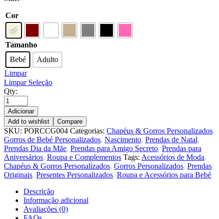
Cor
Tamanho
Bebé
Adulto
Limpar
Limpar Seleção
Qty:
Adicionar
Add to wishlist
Compare
SKU:
PORCCG004
Categorias:
Chapéus & Gorros Personalizados
,
Gorros de Bebé Personalizados
,
Nascimento
,
Prendas de Natal
,
Prendas Dia da Mãe
,
Prendas para Amigo Secreto
,
Prendas para
Aniversários
,
Roupa e Complementos
Tags:
Acessórios de Moda
,
Chapéus & Gorros Personalizados
,
Gorros Personalizados
,
Prendas
Originais
,
Presentes Personalizados
,
Roupa e Acessórios para Bebé
Descrição
Informação adicional
Avaliações (0)
FAQs