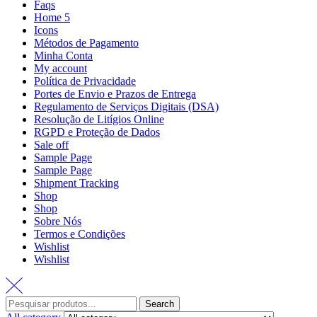
Faqs
Home 5
Icons
Métodos de Pagamento
Minha Conta
My account
Política de Privacidade
Portes de Envio e Prazos de Entrega
Regulamento de Serviços Digitais (DSA)
Resolução de Litígios Online
RGPD e Proteção de Dados
Sale off
Sample Page
Sample Page
Shipment Tracking
Shop
Shop
Sobre Nós
Termos e Condições
Wishlist
Wishlist
Search