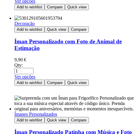
Ver opções
Add to wishlist
Compare
Quick view
Decoração
Add to wishlist
Quick view
Compare
Íman Personalizado com Foto de Animal de
Estimação
9,90
€
Qty:
Ver opções
Add to wishlist
Compare
Quick view
Ímanes Personalizados
Add to wishlist
Quick view
Compare
Íman Personalizado Patinha com Música e Foto