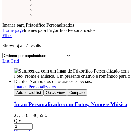
Ímanes para Frigorifico Personalizados
Home page
Ímanes para Frigorifico Personalizados
Filter
Showing all 7 results
List
Grid
Ímanes Personalizados
Add to wishlist
Quick view
Compare
Íman Personalizado com Fotos, Nome e Música
27,15
€
–
30,55
€
Qty: