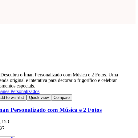
anes Personalizados
dd to wishlist
Quick view
Compare
man Personalizado com Música e 2 Fotos
7,15
€
y: