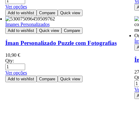
Ve
Ver opções
A
Add to wishlist
Compare
Quick view
Ímanes Personalizados
Add to wishlist
Quick view
Compare
Ím
Íman Personalizado Puzzle com Fotografias
A
10,90
€
Í
Qty:
2
Ver opções
Qt
Add to wishlist
Compare
Quick view
Ve
A