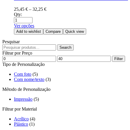
25,45
€
–
32,25
€
Qty:
Ver opções
Add to wishlist
Compare
Quick view
Pesquisar
Search
Filtrar por Preço
Filter
Tipo de Personalização
Com foto
(5)
Com nome/texto
(3)
Método de Personalização
Impressão
(5)
Filtrar por Material
Acrílico
(4)
Plástico
(1)