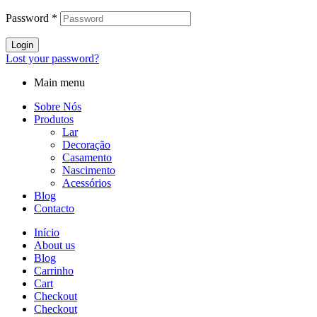
Password
*
Login
Lost your password?
Main menu
Sobre Nós
Produtos
Lar
Decoração
Casamento
Nascimento
Acessórios
Blog
Contacto
Início
About us
Blog
Carrinho
Cart
Checkout
Checkout