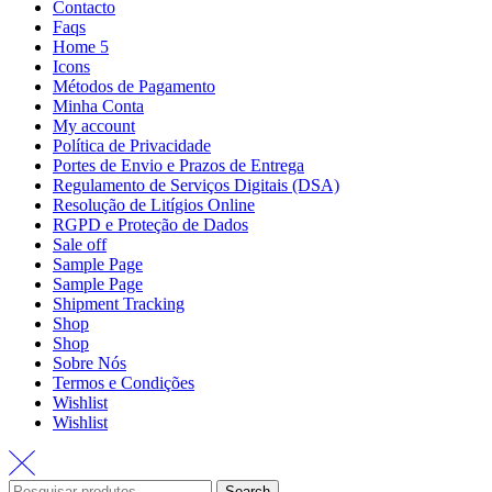
Contacto
Faqs
Home 5
Icons
Métodos de Pagamento
Minha Conta
My account
Política de Privacidade
Portes de Envio e Prazos de Entrega
Regulamento de Serviços Digitais (DSA)
Resolução de Litígios Online
RGPD e Proteção de Dados
Sale off
Sample Page
Sample Page
Shipment Tracking
Shop
Shop
Sobre Nós
Termos e Condições
Wishlist
Wishlist
Search